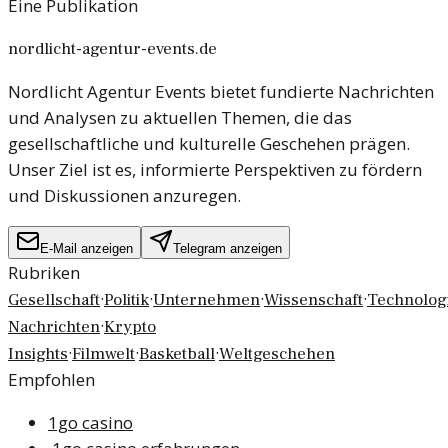
Eine Publikation
nordlicht-agentur-events.de
Nordlicht Agentur Events bietet fundierte Nachrichten
und Analysen zu aktuellen Themen, die das
gesellschaftliche und kulturelle Geschehen prägen.
Unser Ziel ist es, informierte Perspektiven zu fördern
und Diskussionen anzuregen.
E-Mail anzeigen
Telegram anzeigen
Rubriken
·
·
·
·
Gesellschaft
Politik
Unternehmen
Wissenschaft
Technolog
·
Nachrichten
Krypto
·
·
·
Insights
Filmwelt
Basketball
Weltgeschehen
Empfohlen
1go casino