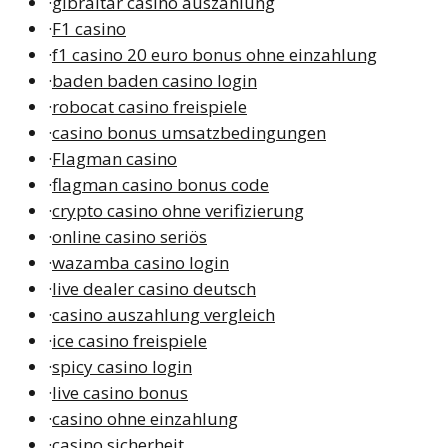
·
gibraltar casino auszahlung
·
F1 casino
·
f1 casino 20 euro bonus ohne einzahlung
·
baden baden casino login
·
robocat casino freispiele
·
casino bonus umsatzbedingungen
·
Flagman casino
·
flagman casino bonus code
·
crypto casino ohne verifizierung
·
online casino seriös
·
wazamba casino login
·
live dealer casino deutsch
·
casino auszahlung vergleich
·
ice casino freispiele
·
spicy casino login
·
live casino bonus
·
casino ohne einzahlung
·
casino sicherheit