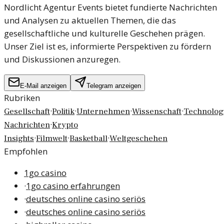
Nordlicht Agentur Events bietet fundierte Nachrichten
und Analysen zu aktuellen Themen, die das
gesellschaftliche und kulturelle Geschehen prägen.
Unser Ziel ist es, informierte Perspektiven zu fördern
und Diskussionen anzuregen.
E-Mail anzeigen
Telegram anzeigen
Rubriken
·
·
·
·
Gesellschaft
Politik
Unternehmen
Wissenschaft
Technolog
·
Nachrichten
Krypto
·
·
·
Insights
Filmwelt
Basketball
Weltgeschehen
Empfohlen
1go casino
·
1go casino erfahrungen
·
deutsches online casino seriös
·
deutsches online casino seriös