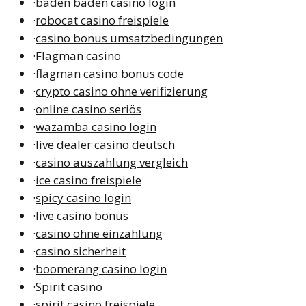
·
baden baden casino login
·
robocat casino freispiele
·
casino bonus umsatzbedingungen
·
Flagman casino
·
flagman casino bonus code
·
crypto casino ohne verifizierung
·
online casino seriös
·
wazamba casino login
·
live dealer casino deutsch
·
casino auszahlung vergleich
·
ice casino freispiele
·
spicy casino login
·
live casino bonus
·
casino ohne einzahlung
·
casino sicherheit
·
boomerang casino login
·
Spirit casino
·
spirit casino freispiele