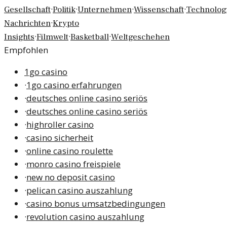
·
·
·
·
Gesellschaft
Politik
Unternehmen
Wissenschaft
Technolog
·
Nachrichten
Krypto
·
·
·
Insights
Filmwelt
Basketball
Weltgeschehen
Empfohlen
1go casino
·
1go casino erfahrungen
·
deutsches online casino seriös
·
deutsches online casino seriös
·
highroller casino
·
casino sicherheit
·
online casino roulette
·
monro casino freispiele
·
new no deposit casino
·
pelican casino auszahlung
·
casino bonus umsatzbedingungen
·
revolution casino auszahlung