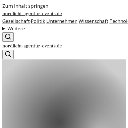
Zum Inhalt springen
nordlicht-agentur-events.de
Gesellschaft
·
Politik
·
Unternehmen
·
Wissenschaft
·
Technol
Weitere
nordlicht-agentur-events.de