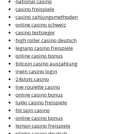
·
national casino
·
casino freispiele
·
casino zahlungsmethoden
·
online casino schweiz
·
casino testsieger
·
high roller casino deutsch
·
legiano casino freispiele
·
online casino bonus
·
bitcoin casino auszahlung
·
irwin casino login
·
24slots casino
·
live roulette casino
·
online casino bonus
·
lukki casino freispiele
·
hit spin casino
·
online casino bonus
·
lemon casino freispiele
·
plinko casino deutsch