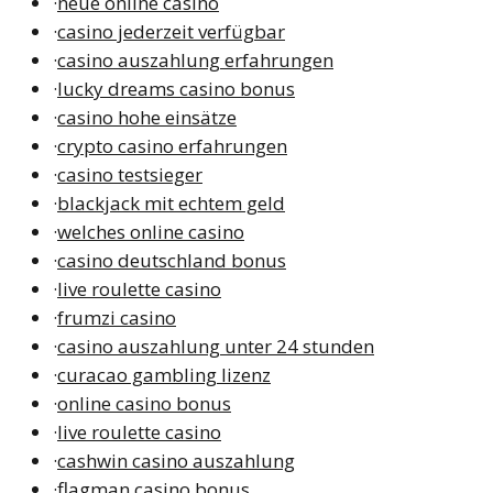
·
neue online casino
·
casino jederzeit verfügbar
·
casino auszahlung erfahrungen
·
lucky dreams casino bonus
·
casino hohe einsätze
·
crypto casino erfahrungen
·
casino testsieger
·
blackjack mit echtem geld
·
welches online casino
·
casino deutschland bonus
·
live roulette casino
·
frumzi casino
·
casino auszahlung unter 24 stunden
·
curacao gambling lizenz
·
online casino bonus
·
live roulette casino
·
cashwin casino auszahlung
·
flagman casino bonus