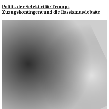
Politik der Selektivität: Trumps
Zuzugskontingent und die Rassismusdebatte