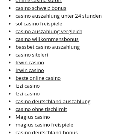
·
online casino sofort
·
casino schweiz bonus
·
casino auszahlung unter 24 stunden
·
sol casino freispiele
·
casino auszahlung vergleich
·
casino willkommensbonus
·
bassbet casino auszahlung
·
casino siteleri
·
Irwin casino
·
irwin casino
·
beste online casino
·
izzi casino
·
Izzi casino
·
casino deutschland auszahlung
·
casino ohne tischlimit
·
Magius casino
·
magius casino freispiele
·
casino deutschland bonus