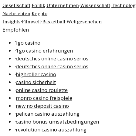
·
·
·
·
Gesellschaft
Politik
Unternehmen
Wissenschaft
Technolog
·
Nachrichten
Krypto
·
·
·
Insights
Filmwelt
Basketball
Weltgeschehen
Empfohlen
1go casino
·
1go casino erfahrungen
·
deutsches online casino seriös
·
deutsches online casino seriös
·
highroller casino
·
casino sicherheit
·
online casino roulette
·
monro casino freispiele
·
new no deposit casino
·
pelican casino auszahlung
·
casino bonus umsatzbedingungen
·
revolution casino auszahlung